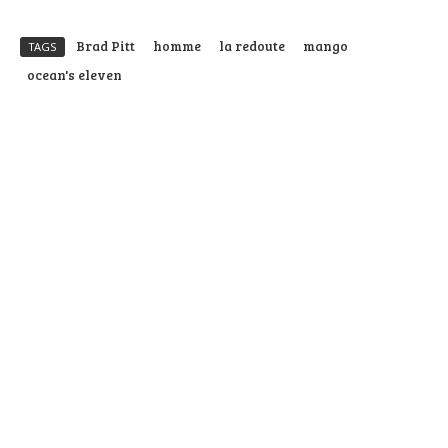
Brad Pitt
homme
la redoute
mango
TAGS
ocean's eleven