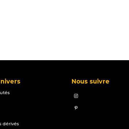
nivers
Nous suivre
utés
s dérivés