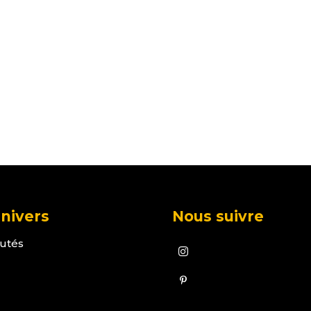
nivers
Nous suivre
utés