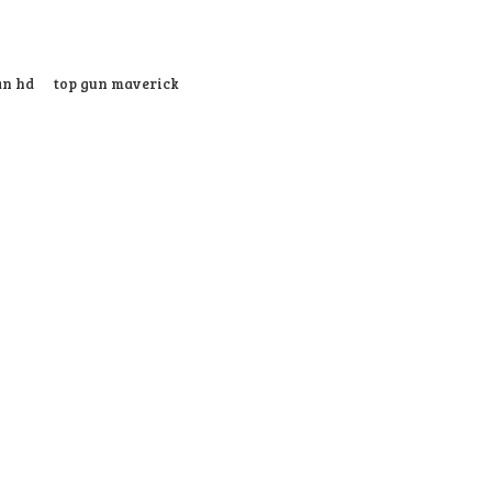
an hd
top gun maverick