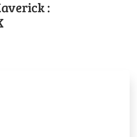
averick :
K