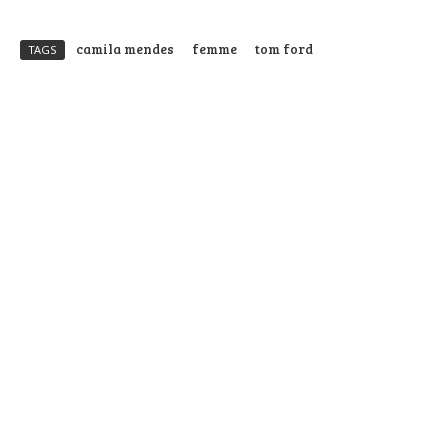
camila mendes
femme
tom ford
TAGS