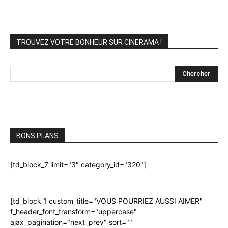
TROUVEZ VOTRE BONHEUR SUR CINERAMA !
Chercher
BONS PLANS
[td_block_7 limit="3" category_id="320"]
[td_block_1 custom_title="VOUS POURRIEZ AUSSI AIMER"
f_header_font_transform="uppercase"
ajax_pagination="next_prev" sort=""