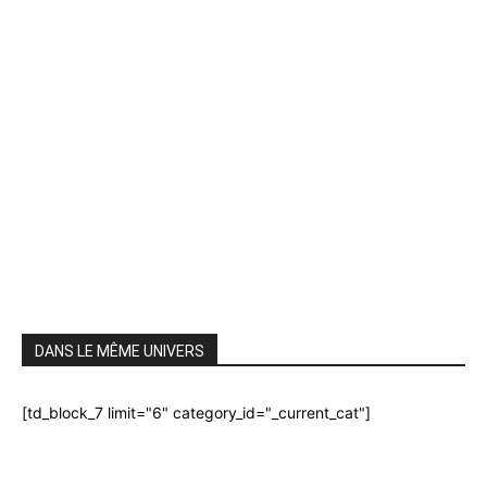
DANS LE MÊME UNIVERS
[td_block_7 limit="6" category_id="_current_cat"]