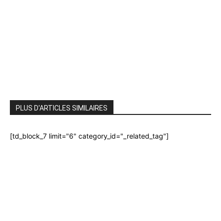
PLUS D'ARTICLES SIMILAIRES
[td_block_7 limit="6" category_id="_related_tag"]