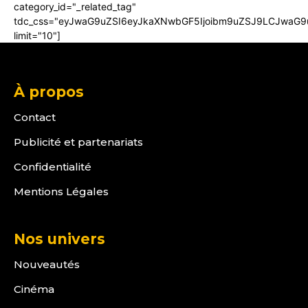
category_id="_related_tag"
tdc_css="eyJwaG9uZSI6eyJkaXNwbGF5Ijoibm9uZSJ9LCJwaG9uZ
limit="10"]
À propos
Contact
Publicité et partenariats
Confidentialité
Mentions Légales
Nos univers
Nouveautés
Cinéma