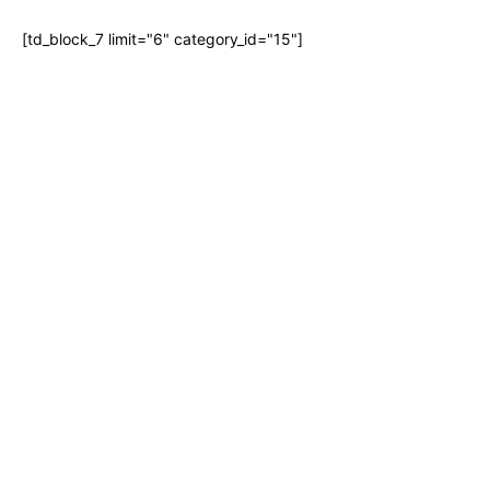
[td_block_7 limit="6" category_id="15"]