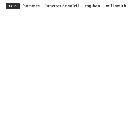
hommes
lunettes de soleil
ray-ban
will smith
TAGS