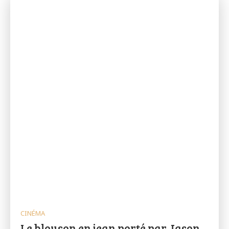
CINÉMA
Le blouson en jean porté par Jason