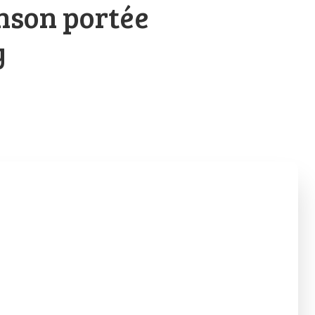
nson portée
y