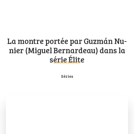
La montre portée par Guzmán Nu­
nier (Mi­guel Ber­nar­deau) dans la
série Élite
Séries