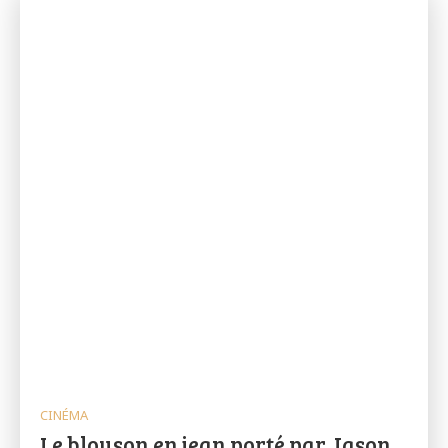
CINÉMA
Le blouson en jean porté par Jason