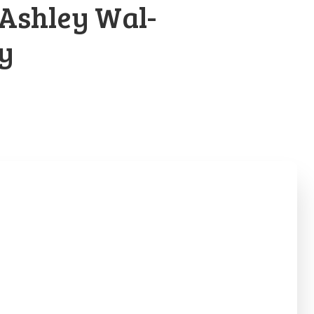
Ash­ley Wal­
oy