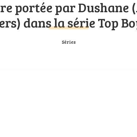
ire portée par Du­shane (
ers) dans la sé­rie Top B
Séries