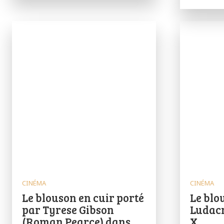
CINÉMA
CINÉMA
Le blouson en cuir porté
Le blo
par Tyrese Gibson
Ludacr
(Roman Pearce) dans
X