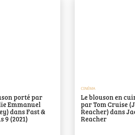
CINÉMA
uson porté par
Le blouson en cui
lie Emmanuel
par Tom Cruise (
y) dans Fast &
Reacher) dans Ja
s 9 (2021)
Reacher