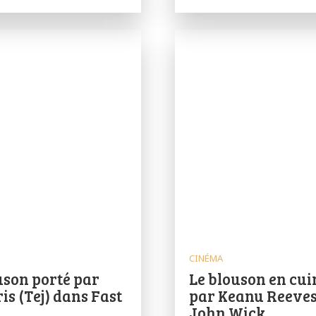
CINÉMA
uson porté par
Le blouson en cui
is (Tej) dans Fast
par Keanu Reeves
John Wick